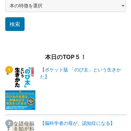
本日のTOP５！
【ポケット版 「のび太」という生きか
た】
【脳科学者の母が、認知症になる】