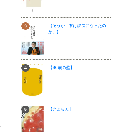
【そうか、君は課長になったの
か。】
【80歳の壁】
【ぎょらん】