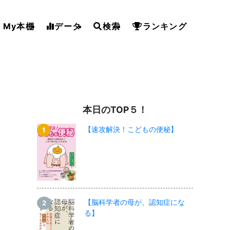
My本棚
データ
検索
ランキング
本日のTOP５！
【速攻解決！こどもの便秘】
【脳科学者の母が、認知症にな
る】