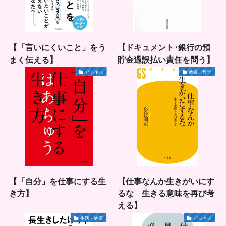
【「言いにくいこと」をう
【ドキュメント･銀行の預
まく伝える】
貯金過誤払い責任を問う】
ビジネス
教養・哲学
【「自分」を仕事にする生
【仕事なんか生きがいにす
き方】
るな 生きる意味を再び考
える】
生活・健康
ビジネス