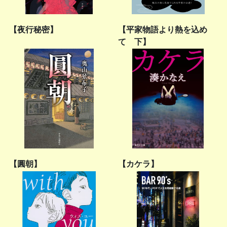
【夜行秘密】
【平家物語より熱を込め
て 下】
【圓朝】
【カケラ】