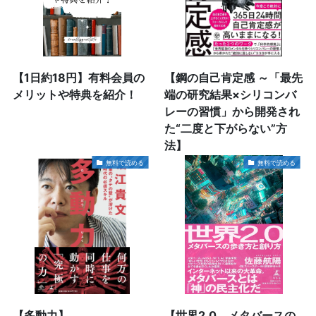
【1日約18円】有料会員の
【鋼の自己肯定感 ～「最先
メリットや特典を紹介！
端の研究結果×シリコンバ
レーの習慣」から開発され
た“二度と下がらない”方
法】
無料で読める
無料で読める
【多動力】
【世界2.0 メタバースの