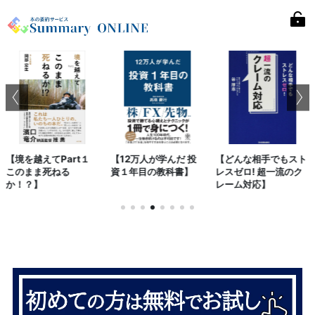
Part１
【12万人が学んだ 投
【どんな相手でもスト
【パラダイ
る
資１年目の教科書】
レスゼロ! 超一流のク
新しい世界を
レーム対応】
質的な問いを
う】