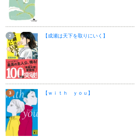
【成瀬は天下を取りにいく】
【ｗｉｔｈ ｙｏｕ】