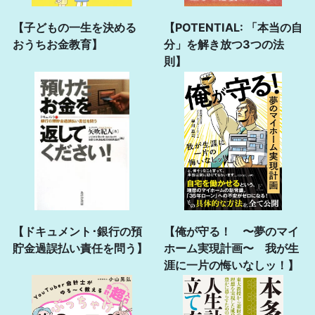
【子どもの一生を決める
【POTENTIAL: 「本当の自
おうちお金教育】
分」を解き放つ3つの法
則】
【ドキュメント･銀行の預
【俺が守る！ 〜夢のマイ
貯金過誤払い責任を問う】
ホーム実現計画〜 我が生
涯に一片の悔いなしッ！】