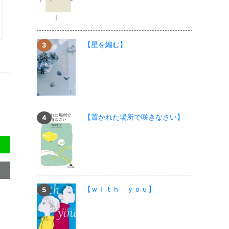
【星を編む】
【置かれた場所で咲きなさい】
【ｗｉｔｈ ｙｏｕ】