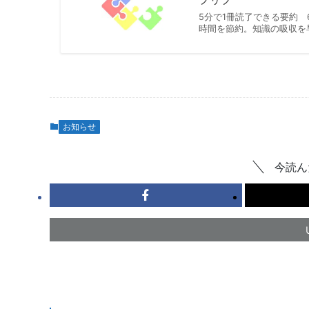
5分で1冊読了できる要約 
時間を節約。知識の吸収を早
お知らせ
今読ん