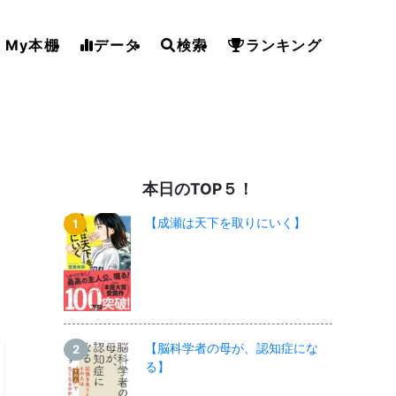
My本棚
データ
検索
ランキング
本日のTOP５！
【成瀬は天下を取りにいく】
り
【脳科学者の母が、認知症にな
る】