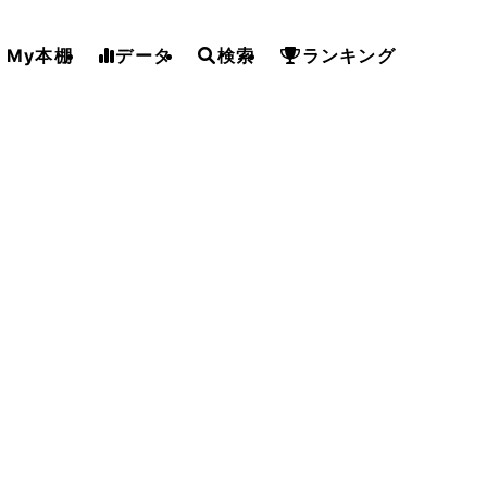
My本棚
データ
検索
ランキング