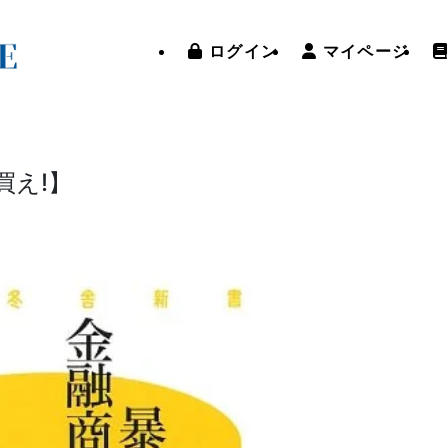
ログイン
マイページ
買え!】