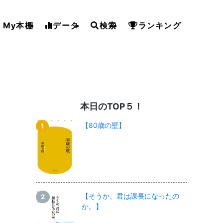
My本棚
データ
検索
ランキング
本日のTOP５！
【80歳の壁】
【そうか、君は課長になったの
か。】