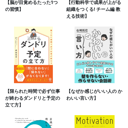
【脳が目覚めるたった1つ
【行動科学で成果が上がる
の習慣】
組織をつくる! チーム編 教
える技術】
【限られた時間で必ず仕事
【なぜか感じがいい人の か
が終わるダンドリと予定の
わいい言い方】
立て方】