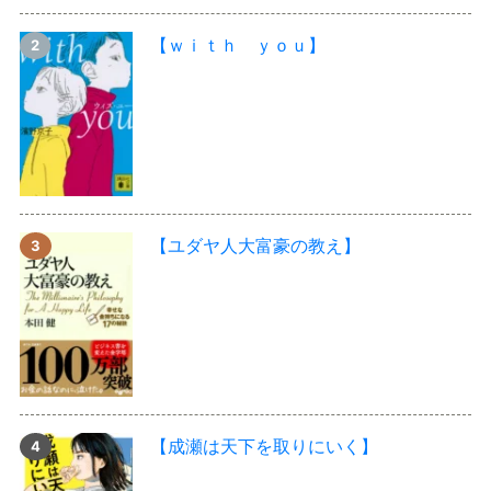
【ｗｉｔｈ ｙｏｕ】
【ユダヤ人大富豪の教え】
【成瀬は天下を取りにいく】