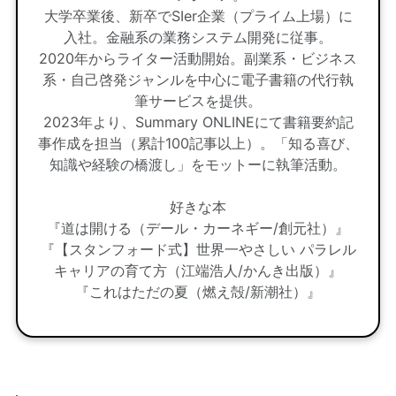
大学卒業後、新卒でSIer企業（プライム上場）に
入社。金融系の業務システム開発に従事。
2020年からライター活動開始。副業系・ビジネス
系・自己啓発ジャンルを中心に電子書籍の代行執
筆サービスを提供。
2023年より、Summary ONLINEにて書籍要約記
事作成を担当（累計100記事以上）。「知る喜び、
知識や経験の橋渡し」をモットーに執筆活動。
好きな本
『道は開ける（デール・カーネギー/創元社）』
『【スタンフォード式】世界一やさしい パラレル
キャリアの育て方（江端浩人/かんき出版）』
『これはただの夏（燃え殻/新潮社）』