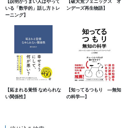
【説明がうまい人はやって
【破天荒フェニックス オ
いる「数学的」話し方トレ
ンデーズ再生物語】
ーニング】
【妬まれる覚悟 なめられな
【知ってるつもり ―無知
い関係性】
の科学―】