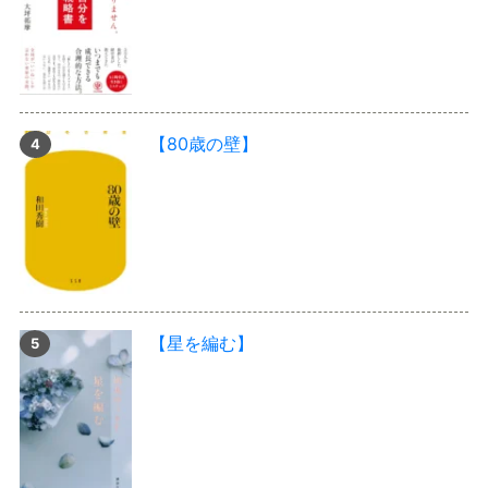
【80歳の壁】
【星を編む】