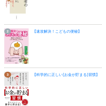
【速攻解決！こどもの便秘】
【科学的に正しい[お金が貯まる]習慣】