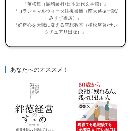
『落梅集（島崎藤村/日本近代文学館）』
『ロラン＝マルヴィーダ往復書簡（南大路振一訳/
みすず書房）』
『好奇心を天職に変える空想教室（植松努著/サン
クチュアリ出版）』
あなたへのオススメ！