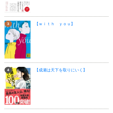
【ｗｉｔｈ ｙｏｕ】
【成瀬は天下を取りにいく】