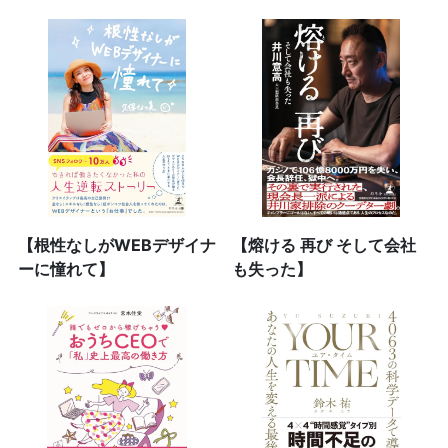
【根性なしがWEBデザイナ
【熔ける 再び そして会社
ーに憧れて】
も失った】