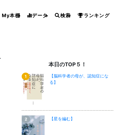
My本棚
データ
検索
ランキング
え
本日のTOP５！
【脳科学者の母が、認知症にな
る】
【星を編む】