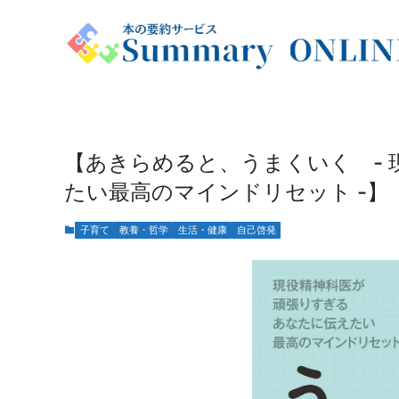
【あきらめると、うまくいく -
たい最高のマインドリセット -】
子育て
教養・哲学
生活・健康
自己啓発