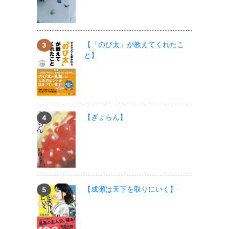
【「のび太」が教えてくれたこ
と】
【ぎょらん】
【成瀬は天下を取りにいく】