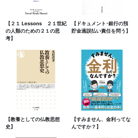
【２１ Lessons ２１世紀
【ドキュメント･銀行の預
の人類のための２１の思
貯金過誤払い責任を問う】
考】
【教養としての仏教思想
【すみません、金利ってな
史】
んですか？】