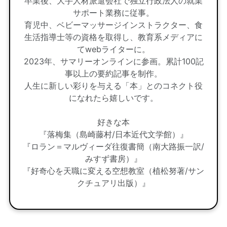
卒業後、大手人材派遣会社で独立行政法人の就業
サポート業務に従事。
育児中、ベビーマッサージインストラクター、食
生活指導士等の資格を取得し、教育系メディアに
てwebライターに。
2023年、サマリーオンラインに参画。累計100記
事以上の要約記事を制作。
人生に新しい彩りを与える「本」とのコネクト役
になれたら嬉しいです。
好きな本
『落梅集（島崎藤村/日本近代文学館）』
『ロラン＝マルヴィーダ往復書簡（南大路振一訳/
みすず書房）』
『好奇心を天職に変える空想教室（植松努著/サン
クチュアリ出版）』