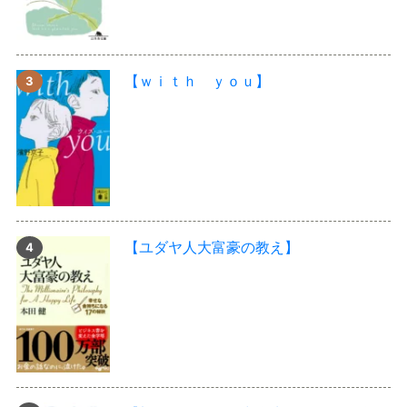
【ｗｉｔｈ ｙｏｕ】
【ユダヤ人大富豪の教え】