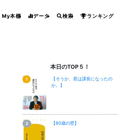
My本棚
データ
検索
ランキング
本日のTOP５！
【そうか、君は課長になったの
か。】
【80歳の壁】