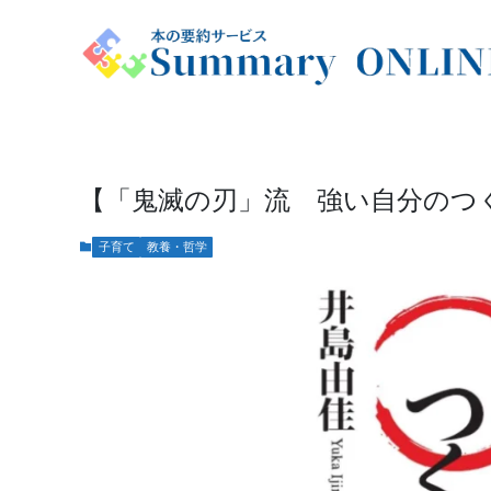
【「鬼滅の刃」流 強い自分のつ
子育て
教養・哲学