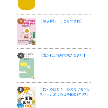
【速攻解決！こどもの便秘】
【置かれた場所で咲きなさい】
【にゃるほど！ 心のモヤモヤが
スーッと消える仕事術図解100】