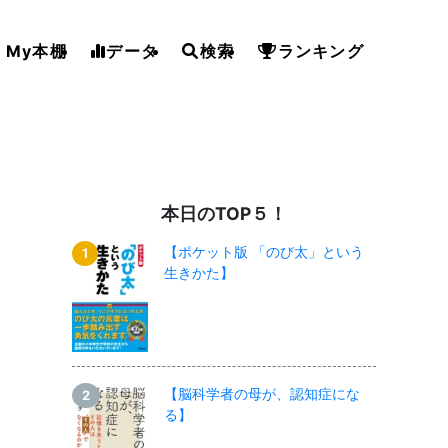
My本棚
データ
検索
ランキング
本日のTOP５！
【ポケット版 「のび太」という
生きかた】
【脳科学者の母が、認知症にな
る】