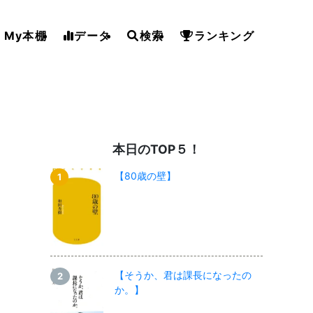
My本棚
データ
検索
ランキング
本日のTOP５！
【80歳の壁】
【そうか、君は課長になったの
か。】