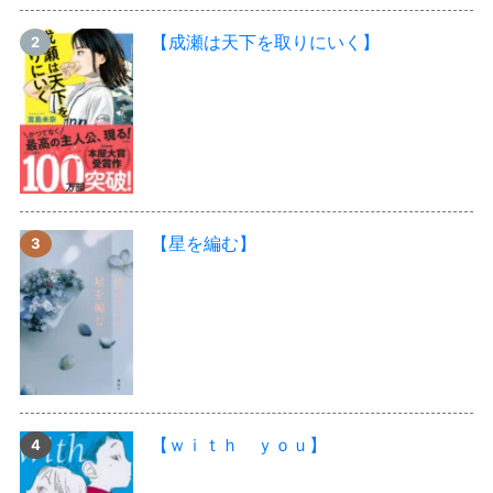
【成瀬は天下を取りにいく】
【星を編む】
【ｗｉｔｈ ｙｏｕ】