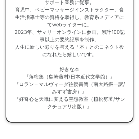
サポート業務に従事。
育児中、ベビーマッサージインストラクター、食
生活指導士等の資格を取得し、教育系メディアに
てwebライターに。
2023年、サマリーオンラインに参画。累計100記
事以上の要約記事を制作。
人生に新しい彩りを与える「本」とのコネクト役
になれたら嬉しいです。
好きな本
『落梅集（島崎藤村/日本近代文学館）』
『ロラン＝マルヴィーダ往復書簡（南大路振一訳/
みすず書房）』
『好奇心を天職に変える空想教室（植松努著/サン
クチュアリ出版）』