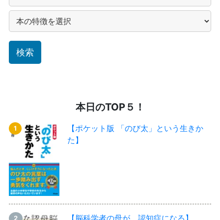
本日のTOP５！
【ポケット版 「のび太」という生きか
た】
【脳科学者の母が、認知症になる】