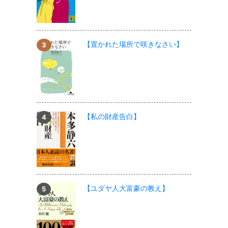
【置かれた場所で咲きなさい】
【私の財産告白】
【ユダヤ人大富豪の教え】