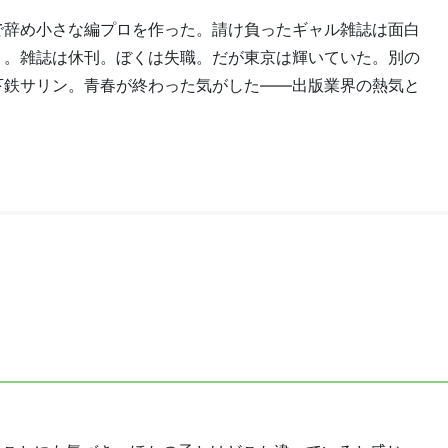
で辞め小さな編プロを作った。請け負ったギャル雑誌は面白
く。雑誌は休刊。ぼくは失職。だが東京は輝いていた。別の
下鉄サリン。青春が終わった気がした――出版業界の熱気と
。