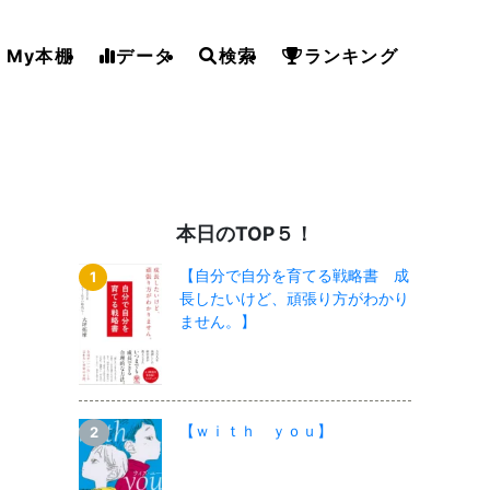
My本棚
データ
検索
ランキング
本日のTOP５！
【自分で自分を育てる戦略書 成
長したいけど、頑張り方がわかり
ません。】
【ｗｉｔｈ ｙｏｕ】