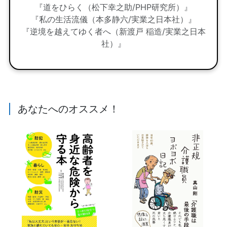
『道をひらく（松下幸之助/PHP研究所）』
『私の生活流儀（本多静六/実業之日本社）』
『逆境を越えてゆく者へ（新渡戸 稲造/実業之日本
社）』
あなたへのオススメ！