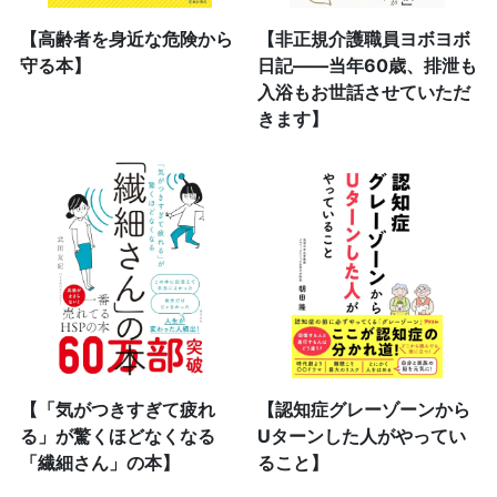
【高齢者を身近な危険から
【非正規介護職員ヨボヨボ
守る本】
日記――当年60歳、排泄も
入浴もお世話させていただ
きます】
【「気がつきすぎて疲れ
【認知症グレーゾーンから
る」が驚くほどなくなる
Uターンした人がやってい
「繊細さん」の本】
ること】