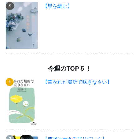
【星を編む】
今週のTOP５！
【置かれた場所で咲きなさい】
【成瀬は天下を取りにいく】