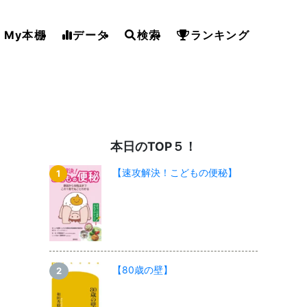
My本棚
データ
検索
ランキング
本日のTOP５！
【速攻解決！こどもの便秘】
【80歳の壁】