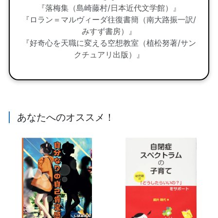
『落梅集（島崎藤村/日本近代文学館）』
『ロラン＝マルヴィーダ往復書簡（南大路振一訳/
みすず書房）』
『好奇心を天職に変える空想教室（植松努著/サン
クチュアリ出版）』
あなたへのオススメ！