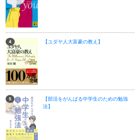
【ユダヤ人大富豪の教え】
【部活をがんばる中学生のための勉強
法】