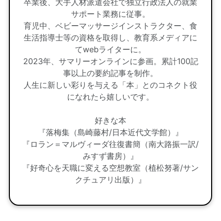
卒業後、大手人材派遣会社で独立行政法人の就業
サポート業務に従事。
育児中、ベビーマッサージインストラクター、食
生活指導士等の資格を取得し、教育系メディアに
てwebライターに。
2023年、サマリーオンラインに参画。累計100記
事以上の要約記事を制作。
人生に新しい彩りを与える「本」とのコネクト役
になれたら嬉しいです。
好きな本
『落梅集（島崎藤村/日本近代文学館）』
『ロラン＝マルヴィーダ往復書簡（南大路振一訳/
みすず書房）』
『好奇心を天職に変える空想教室（植松努著/サン
クチュアリ出版）』