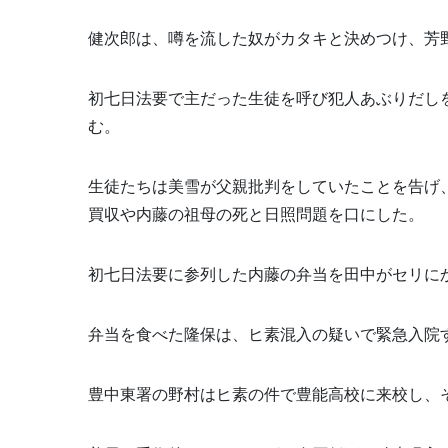
健次郎は、噂を流した奴がカタキと決めつけ、芳
初七日法要で主だった生徒を呼び犯人あぶりだし
む。
生徒たちは美雪が父親批判をしていたことを告げ
買収や内藤の祖母の死と日照問題を口にした。
初七日法要に参列した内藤の弁当を田中がセリに
弁当を食べた隆保は、ヒ素混入の疑いで緊急入院
豊中東署の野村はヒ素の件で豊能高校に来校し、