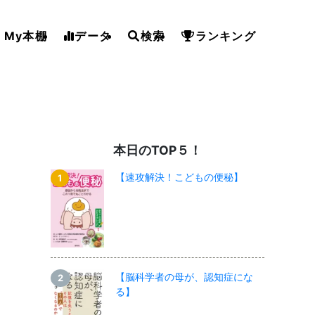
My本棚
データ
検索
ランキング
本日のTOP５！
【速攻解決！こどもの便秘】
【脳科学者の母が、認知症にな
る】