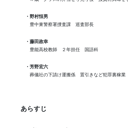
・野村恒男
豊中東警察署捜査課 巡査
部長
・藤田政幸
豊能高校教師 ２年担任 国語科
・芳野宏六
葬儀社の下請け運搬係 置引きなど犯罪裏稼業
あらすじ