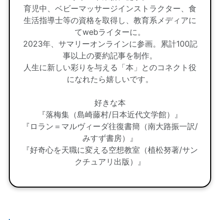
育児中、ベビーマッサージインストラクター、食
生活指導士等の資格を取得し、教育系メディアに
てwebライターに。
2023年、サマリーオンラインに参画。累計100記
事以上の要約記事を制作。
人生に新しい彩りを与える「本」とのコネクト役
になれたら嬉しいです。
好きな本
『落梅集（島崎藤村/日本近代文学館）』
『ロラン＝マルヴィーダ往復書簡（南大路振一訳/
みすず書房）』
『好奇心を天職に変える空想教室（植松努著/サン
クチュアリ出版）』