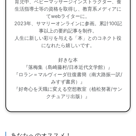
育児中、ベビーマッサージインストラクター、食
生活指導士等の資格を取得し、教育系メディアに
てwebライターに。
2023年、サマリーオンラインに参画。累計100記
事以上の要約記事を制作。
人生に新しい彩りを与える「本」とのコネクト役
になれたら嬉しいです。
好きな本
『落梅集（島崎藤村/日本近代文学館）』
『ロラン＝マルヴィーダ往復書簡（南大路振一訳/
みすず書房）』
『好奇心を天職に変える空想教室（植松努著/サン
クチュアリ出版）』
あなたへのオススメ！