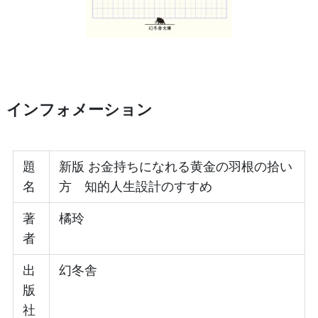
インフォメーション
題
新版 お金持ちになれる黄金の羽根の拾い
名
方 知的人生設計のすすめ
著
橘玲
者
出
幻冬舎
版
社