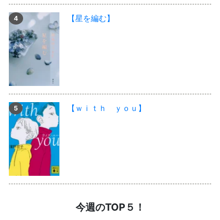
【星を編む】
【ｗｉｔｈ ｙｏｕ】
今週のTOP５！