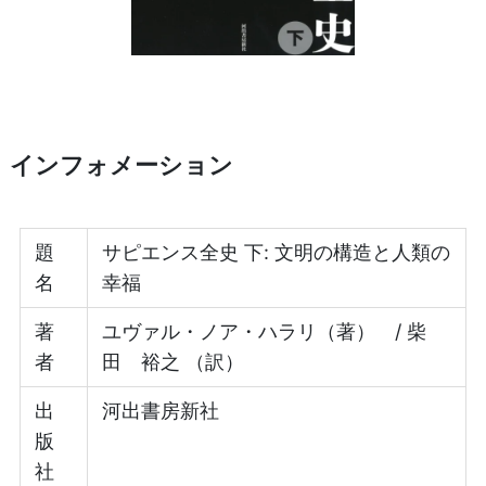
インフォメーション
題
サピエンス全史 下: 文明の構造と人類の
名
幸福
著
ユヴァル・ノア・ハラリ（著） / 柴
者
田 裕之 （訳）
出
河出書房新社
版
社