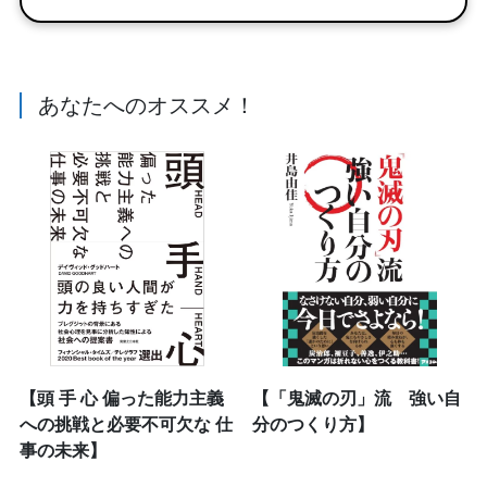
あなたへのオススメ！
【頭 手 心 偏った能力主義
【「鬼滅の刃」流 強い自
への挑戦と必要不可欠な 仕
分のつくり方】
事の未来】