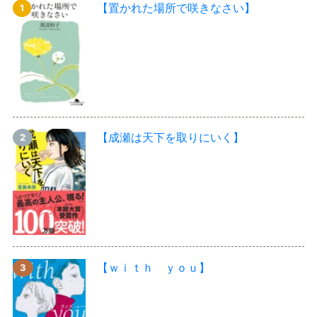
【置かれた場所で咲きなさい】
【成瀬は天下を取りにいく】
【ｗｉｔｈ ｙｏｕ】