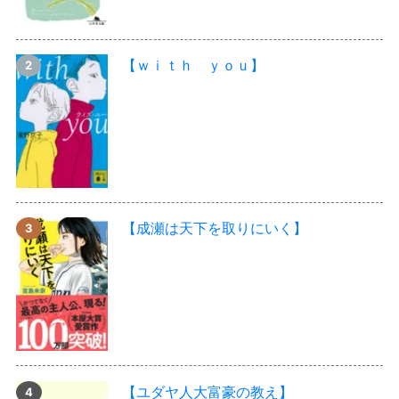
【ｗｉｔｈ ｙｏｕ】
【成瀬は天下を取りにいく】
【ユダヤ人大富豪の教え】