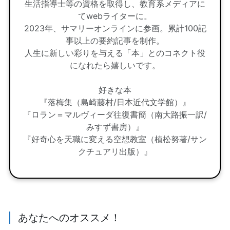
生活指導士等の資格を取得し、教育系メディアに
てwebライターに。
2023年、サマリーオンラインに参画。累計100記
事以上の要約記事を制作。
人生に新しい彩りを与える「本」とのコネクト役
になれたら嬉しいです。
好きな本
『落梅集（島崎藤村/日本近代文学館）』
『ロラン＝マルヴィーダ往復書簡（南大路振一訳/
みすず書房）』
『好奇心を天職に変える空想教室（植松努著/サン
クチュアリ出版）』
あなたへのオススメ！