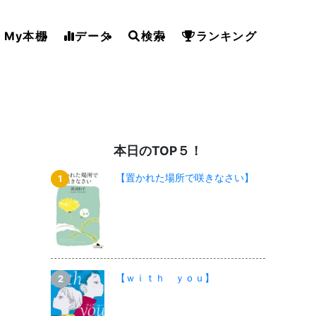
My本棚
データ
検索
ランキング
本日のTOP５！
【置かれた場所で咲きなさい】
【ｗｉｔｈ ｙｏｕ】