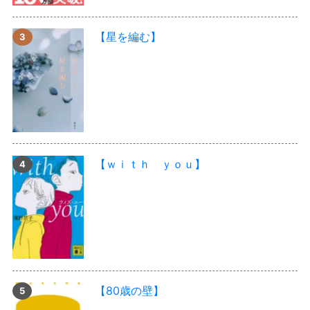
【星を編む】
【ｗｉｔｈ ｙｏｕ】
【80歳の壁】