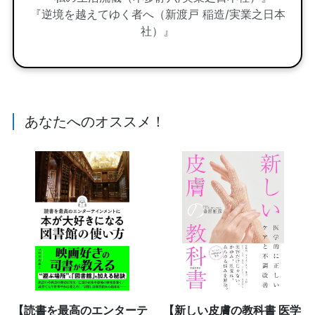
『逆境を越えてゆく者へ（新渡戸 稲造/実業之日本
社）』
あなたへのオススメ！
【読書を最高のエンターテ
【新しい皮膚の教科書 医学