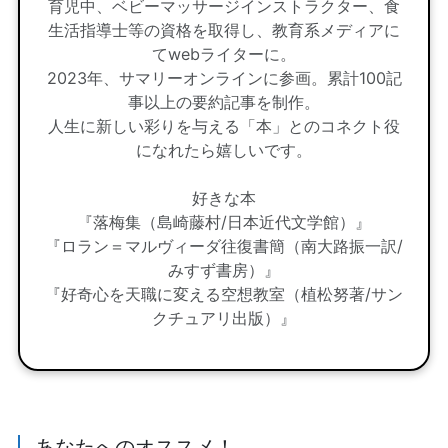
育児中、ベビーマッサージインストラクター、食
生活指導士等の資格を取得し、教育系メディアに
てwebライターに。
2023年、サマリーオンラインに参画。累計100記
事以上の要約記事を制作。
人生に新しい彩りを与える「本」とのコネクト役
になれたら嬉しいです。
好きな本
『落梅集（島崎藤村/日本近代文学館）』
『ロラン＝マルヴィーダ往復書簡（南大路振一訳/
みすず書房）』
『好奇心を天職に変える空想教室（植松努著/サン
クチュアリ出版）』
あなたへのオススメ！