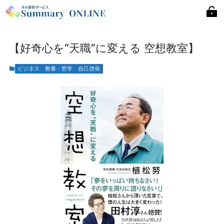
【好奇心を“天職”に変える 空想教室】
ビジネス
教養・哲学
自己啓発