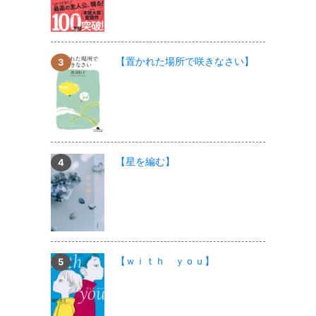
【置かれた場所で咲きなさい】
【星を編む】
【ｗｉｔｈ ｙｏｕ】