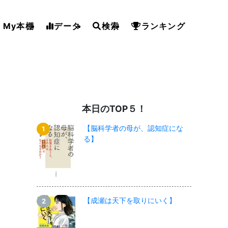
My本棚
データ
検索
ランキング
本日のTOP５！
【脳科学者の母が、認知症にな
る】
【成瀬は天下を取りにいく】