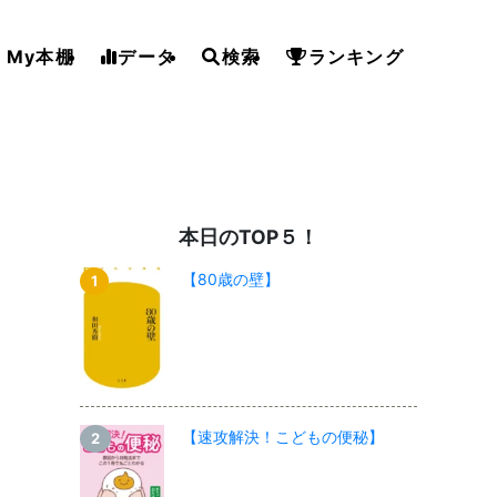
My本棚
データ
検索
ランキング
本日のTOP５！
【80歳の壁】
【速攻解決！こどもの便秘】