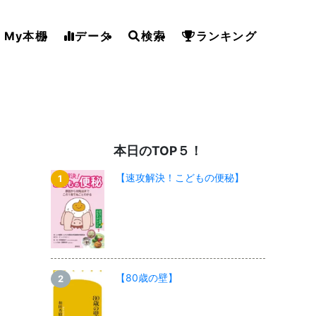
My本棚
データ
検索
ランキング
本日のTOP５！
【速攻解決！こどもの便秘】
【80歳の壁】