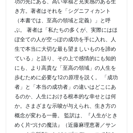
功の先にある、高い幸福と充実感のある生
き方。著者はそれを「シグニフィカント
（本書では、至高の領域と定義）」と呼
ぶ。 著者は「私たちの多くが、実際にはほ
ぼ全ての人が空っぽの成功を手に入れ、人
生で本当に大切な最も望ましいものを諦め
ている」と語り、その上で感情的にも知的
にも、より高貴な「至高の領域」の人生を
歩むために必要な12の原理を説く。 「成功
者」と「本当の成功者」の違いはどこにあ
るのか、人生における根本的な幸せとは何
か。さまざまな示唆が与えられ、生き方の
概念が変わる一冊。 監訳は、『人生がとき
めく片づけの魔法』（近藤麻理恵著／サン