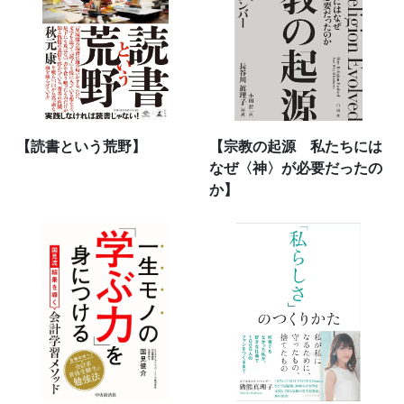
【読書という荒野】
【宗教の起源 私たちには
なぜ〈神〉が必要だったの
か】