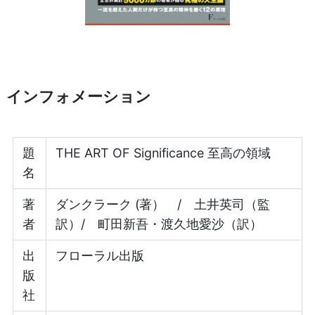
インフォメーション
題
THE ART OF Significance 至高の領域
名
著
ダンクラーク (著） / 土井英司（監
者
訳）/ 町田新吾・渡久地愛沙（訳）
出
フローラル出版
版
社