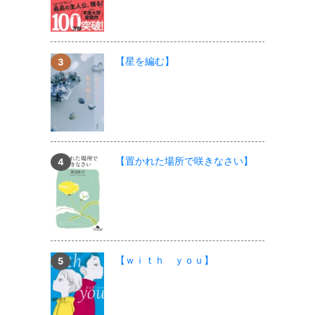
【星を編む】
【置かれた場所で咲きなさい】
【ｗｉｔｈ ｙｏｕ】