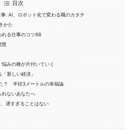
目次
仕事: AI、ロボット化で変わる職のカタチ
きかた
われる仕事のコツ88
習慣
、悩みの種が片付いていく
れる「新しい経済」
消えた？ 半径3メートルの幸福論
られないあなたへ
に、遅すぎることはない