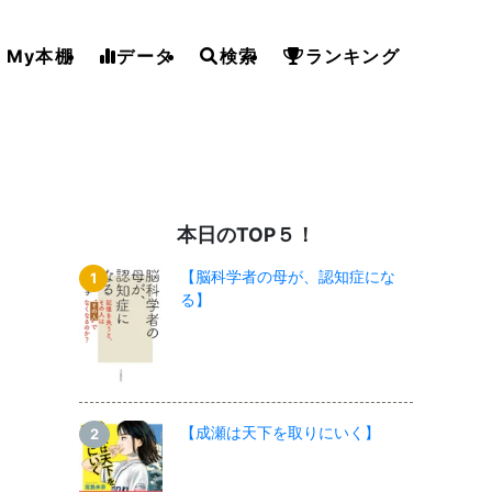
My本棚
データ
検索
ランキング
本日のTOP５！
【脳科学者の母が、認知症にな
る】
【成瀬は天下を取りにいく】