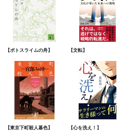
【ポトスライムの舟】
【文転】
【東京下町殺人暮色】
【心を洗え！】