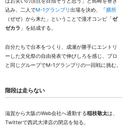
はお笑いの頂点を目指そうと思う」と島崎を巻き
込み、二人で
M-1グランプリ
出場を決め、「
膳所
（ぜぜ）から来た」ということで漫才コンビ「
ゼ
ゼカラ
」を結成する。
自分たちで台本をつくり、成瀬が勝手にエントリ
ーした文化祭の自由発表で伸びしろを感じ、プロ
と同じグループでM-1グランプリの一回戦に挑む。
階段は走らない
滋賀から大阪のWeb会社へ通勤する
稲枝敬太
は、
Twitterで西武大津店の閉店を知る。