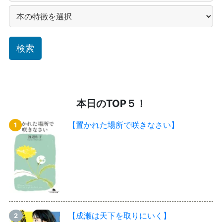
本日のTOP５！
【置かれた場所で咲きなさい】
【成瀬は天下を取りにいく】