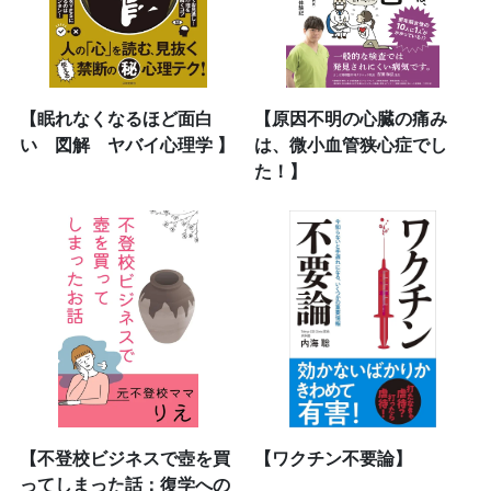
【眠れなくなるほど面白
【原因不明の心臓の痛み
い 図解 ヤバイ心理学 】
は、微小血管狭心症でし
た！】
【不登校ビジネスで壺を買
【ワクチン不要論】
ってしまった話：復学への