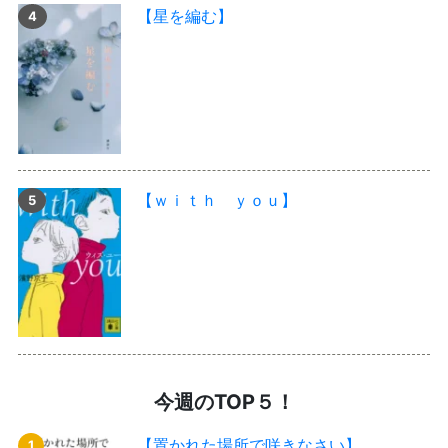
【星を編む】
【ｗｉｔｈ ｙｏｕ】
今週のTOP５！
【置かれた場所で咲きなさい】