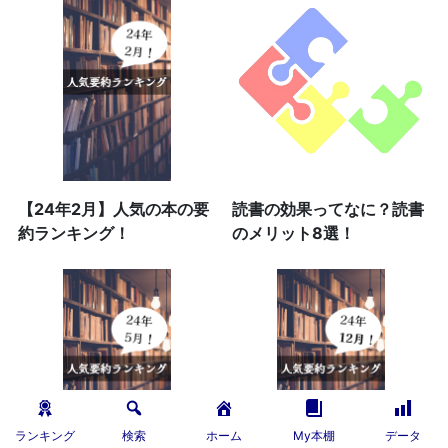
【24年2月】人気の本の要
読書の効果ってなに？読書
約ランキング！
のメリット8選！
ランキング
検索
ホーム
My本棚
データ