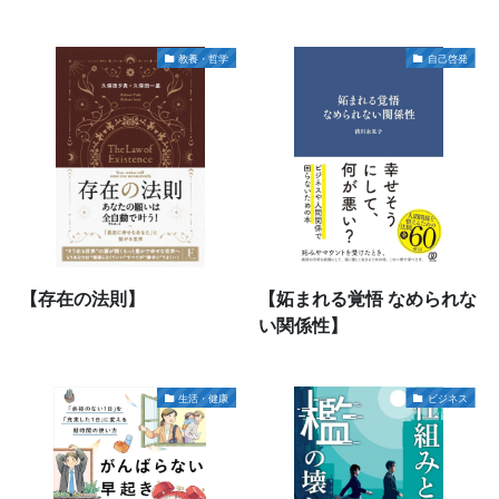
教養・哲学
自己啓発
【存在の法則】
【妬まれる覚悟 なめられな
い関係性】
生活・健康
ビジネス