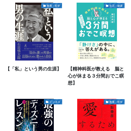
教養・哲学
生活・健康
【「私」という男の生涯】
【精神科医が教える 脳と
心が休まる３分間おでこ瞑
想】
ビジネス
教養・哲学