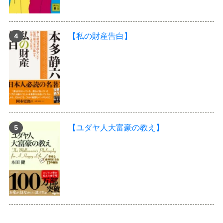
【私の財産告白】
【ユダヤ人大富豪の教え】