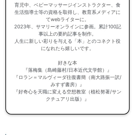
育児中、ベビーマッサージインストラクター、食
生活指導士等の資格を取得し、教育系メディアに
てwebライターに。
2023年、サマリーオンラインに参画。累計100記
事以上の要約記事を制作。
人生に新しい彩りを与える「本」とのコネクト役
になれたら嬉しいです。
好きな本
『落梅集（島崎藤村/日本近代文学館）』
『ロラン＝マルヴィーダ往復書簡（南大路振一訳/
みすず書房）』
『好奇心を天職に変える空想教室（植松努著/サン
クチュアリ出版）』