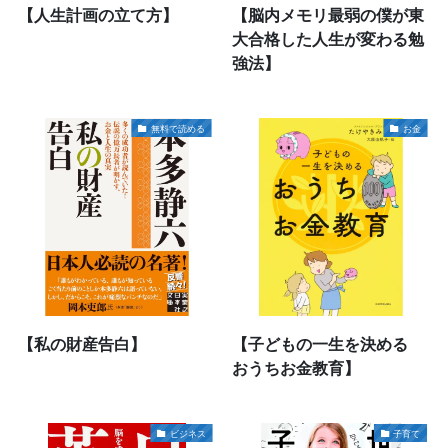
【人生計画の立て方】
【脳内メモリ最弱の僕が東
大合格した人生が変わる勉
強法】
無料で読める
お金
【私の財産告白】
【子どもの一生を決める
おうちお金教育】
ビジネス
子育て