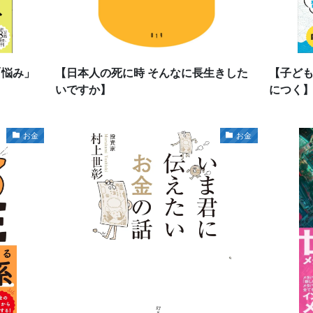
「悩み」
【日本人の死に時 そんなに長生きした
【子ど
いですか】
につく
お金
お金