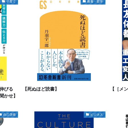
子育て
教養・哲学
が伸びる
【死ぬほど読書】
【［メ
聞かせ】
自己啓発
ビジネス