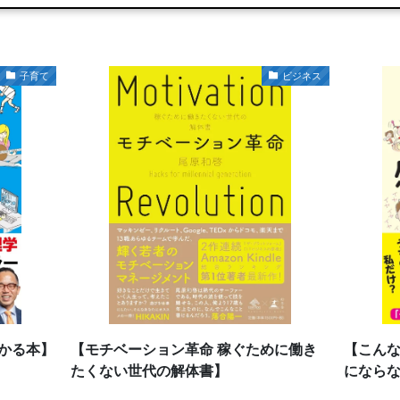
子育て
ビジネス
わかる本】
【モチベーション革命 稼ぐために働き
【こん
たくない世代の解体書】
になら