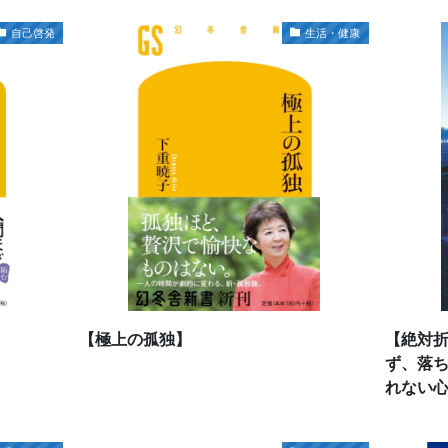
自己啓発
生活・健康
【極上の孤独】
【絶対
ず、落
れない