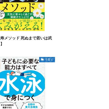
寿メソッド 死ぬまで若いは武
る】
子育て