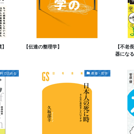
慣】
【伝達の整理学】
【不老長
器にな
無料で読める
教養・哲学